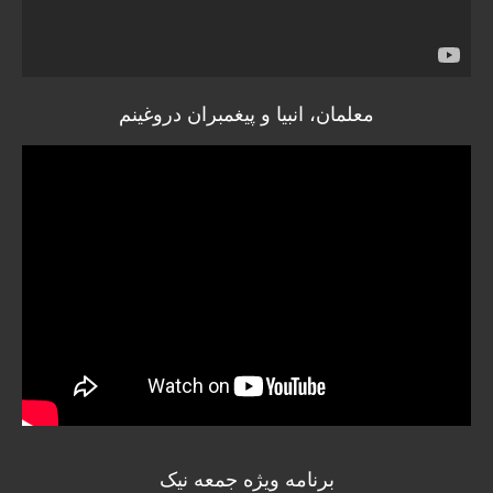
معلمان، انبیا و پیغمبران دروغینم
برنامه ویژه جمعه نیک